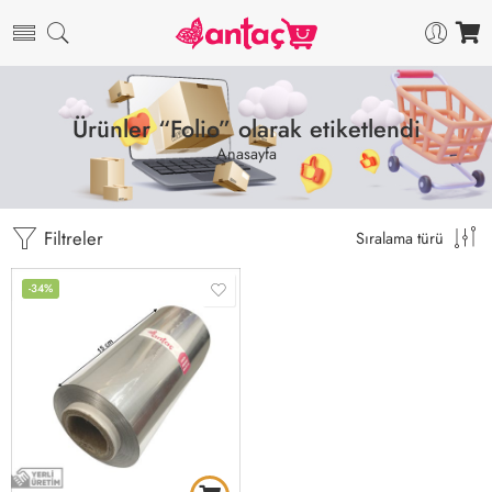
Ürünler “Folio” olarak etiketlendi
Anasayfa
Filtreler
Sıralama türü
-34%