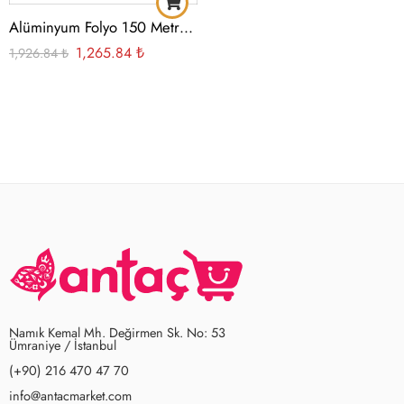
Alüminyum Folyo 150 Metre 80 Gr Masura
1,265.84
₺
1,926.84
₺
Namık Kemal Mh. Değirmen Sk. No: 53
Ümraniye / İstanbul
(+90) 216 470 47 70
info@antacmarket.com