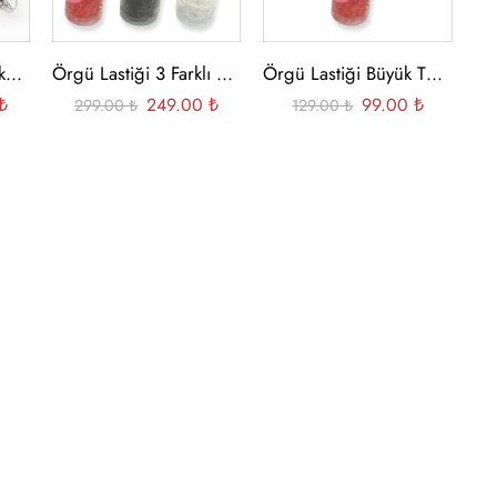
Lüx Kancalı Lastik Toka – Siyah 24 Adet
Örgü Lastiği 3 Farklı Renk Büyük Tüp
Örgü Lastiği Büyük Tüp Renkli
₺
249.00
₺
99.00
₺
299.00
₺
129.00
₺