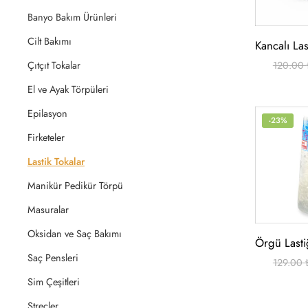
Banyo Bakım Ürünleri
Cilt Bakımı
Çıtçıt Tokalar
120.00
El ve Ayak Törpüleri
Epilasyon
-23%
Firketeler
Lastik Tokalar
Manikür Pedikür Törpü
Masuralar
Oksidan ve Saç Bakımı
Saç Pensleri
129.00
Sim Çeşitleri
Streçler