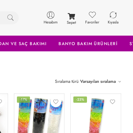
Hesabım
Favoriler
Kıyasla
Sepet
DAN VE SAÇ BAKIMI
BANYO BAKIM ÜRÜNLERİ
S
Sıralama türü
Varsayılan sıralama
-17%
-23%