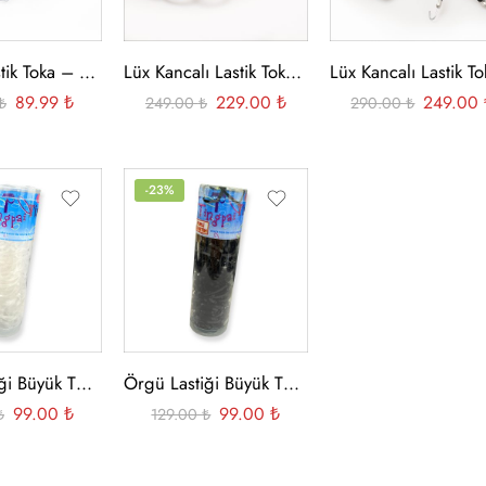
Kancalı Lastik Toka – Beyaz Uçlu 10 Adet
Lüx Kancalı Lastik Toka – Renkli 24 Adet
89.99
₺
229.00
₺
249.00
₺
249.00
₺
290.00
₺
-23%
Örgü Lastiği Büyük Tüp Şeffaf
Örgü Lastiği Büyük Tüp Siyah
99.00
₺
99.00
₺
₺
129.00
₺