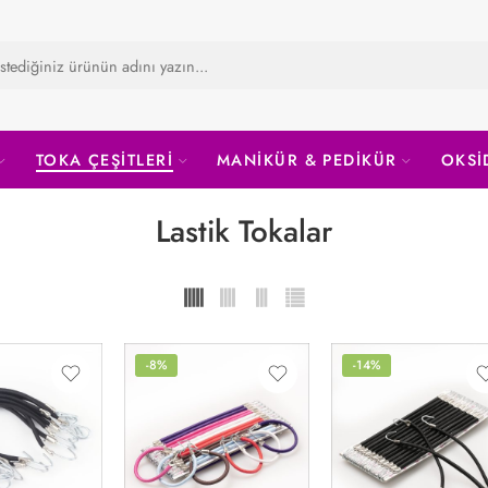
TOKA ÇEŞİTLERİ
MANİKÜR & PEDİKÜR
OKSİ
Lastik Tokalar
-8%
-14%