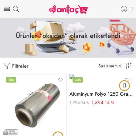
Ürünler “oksidan” olarak etiketlendi
Anasayfa
Filtreler
Sıralama türü
-12%
-30%
Alüminyum Folyo 1250 Gram 250 Gram Masura
1,394.14
₺
1,994.14
₺