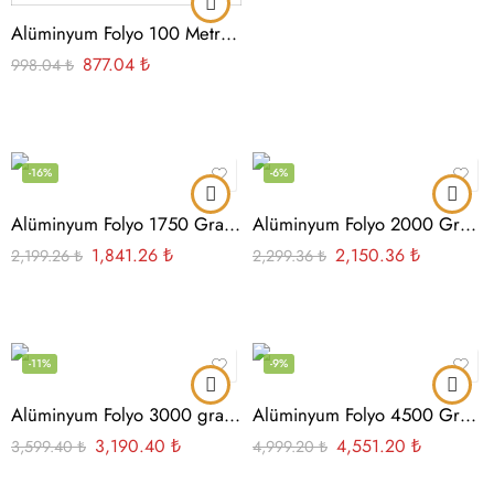
Alüminyum Folyo 100 Metre 80 Gram Masura
877.04
₺
998.04
₺
-16%
-6%
Alüminyum Folyo 1750 Gram 250 Gram Masura
Alüminyum Folyo 2000 Gram 250 Gram Masura
1,841.26
₺
2,150.36
₺
2,199.26
₺
2,299.36
₺
-11%
-9%
Alüminyum Folyo 3000 gram 250 gram Masura
Alüminyum Folyo 4500 Gram 250 Gram Masura
3,190.40
₺
4,551.20
₺
3,599.40
₺
4,999.20
₺