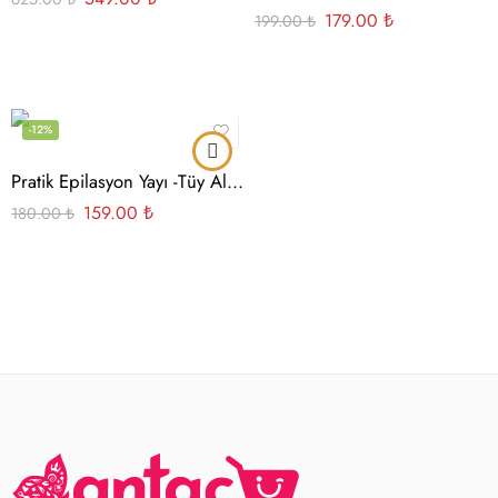
179.00
₺
199.00
₺
-12%
Pratik Epilasyon Yayı -Tüy Alma Aparatı
159.00
₺
180.00
₺