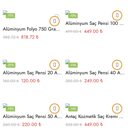
-17%
-10%
Alüminyum Saç Pensi 100 Adet
Alüminyum Folyo 750 Gram 250 Gram Masura
449.00
₺
499.00
₺
818.72
₺
988.72
₺
-27%
-13%
Alüminyum Saç Pensi 20 Adet
Alüminyum Saç Pensi 40 Adet
120.00
₺
249.00
₺
165.00
₺
285.00
₺
-15%
-14%
Alüminyum Saç Pensi 50 Adet
Antaç Kozmetik Saç Kremi 5 lt.
220.00
₺
449.00
₺
260.00
₺
525.00
₺