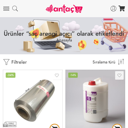
Ürünler “saç arengi açıcı” olarak etiketlendi
Anasayfa
Filtreler
Sıralama türü
-34%
-14%