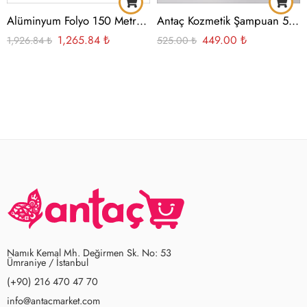
Alüminyum Folyo 150 Metre 80 Gr Masura
Antaç Kozmetik Şampuan 5 Lt.
1,265.84
₺
449.00
₺
1,926.84
₺
525.00
₺
Namık Kemal Mh. Değirmen Sk. No: 53
Ümraniye / İstanbul
(+90) 216 470 47 70
info@antacmarket.com