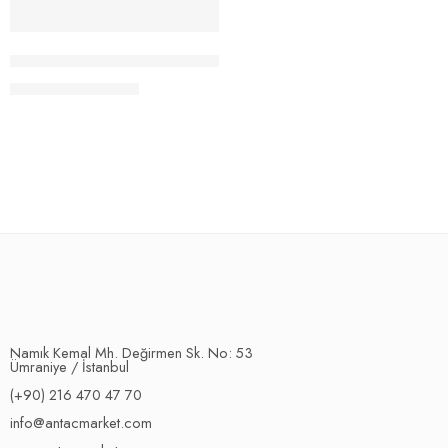
-20%
Topuk Törpüsü Zımpara Tozlu – Yeşil
199.00
₺
249.00
₺
Namık Kemal Mh. Değirmen Sk. No: 53
Ümraniye / İstanbul
(+90) 216 470 47 70
info@antacmarket.com