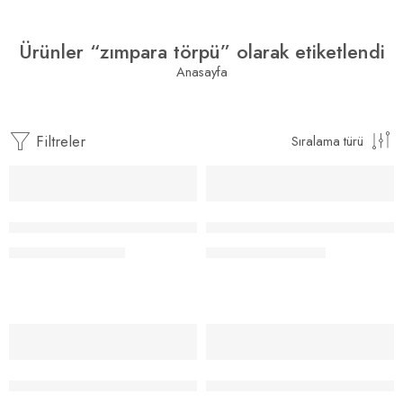
Ürünler “zımpara törpü” olarak etiketlendi
Anasayfa
Filtreler
Sıralama türü
-8%
-6%
Antaç Kozmetik 5’li Topuk Törpü Seti
Topuk Törpü Zımparası -100 A
257.00
₺
359.00
₺
279.00
₺
380.00
₺
-20%
-20%
Topuk Törpüsü Zımpara Tozlu – Ahşap Kırmızı
Topuk Törpüsü Zımpara Tozlu